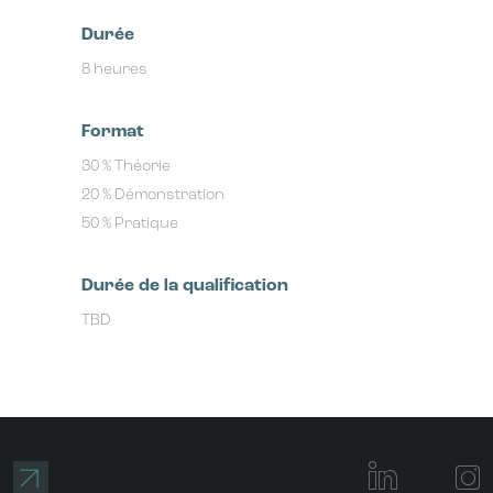
Durée
8
heures
Format
30 % Théorie
20 % Démonstration
50 % Pratique
Durée de la qualification
TBD